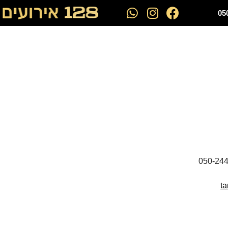
05
050-24
ta