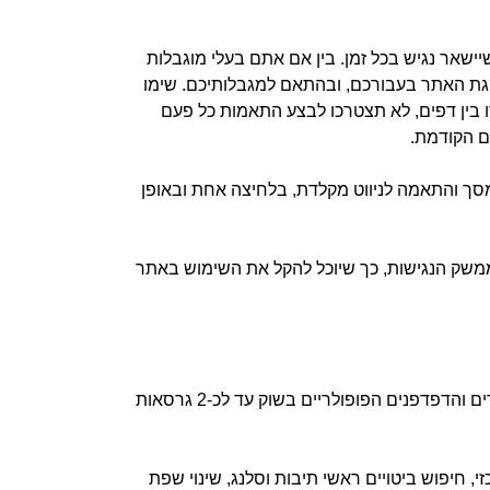
ושים כמיטב יכולתנו על מנת לדאוג שיישאר נגיש בכל זמן. בין אם אתם בעלי מוגבלות
צוגת האתר בעבורכם, ובהתאם למגבלותיכם. שימו
בין דפים, לא תצטרכו לבצע התאמות כל פעם
 הקודמת.
סך והתאמה לניווט מקלדת, בלחיצה אחת ובאופן
 בממשק הנגישות, כך שיוכל להקל את השימוש באתר
Google Chrome, FireFox, Safari, Opera, Microsoft Edge, Android Marshmallow, iOS9 – אנו תומכים בכל המכשירים והדפדפנים הפופולריים בשוק עד לכ-2 גרסאות
, חיפוש ביטויים ראשי תיבות וסלנג, שינוי שפת