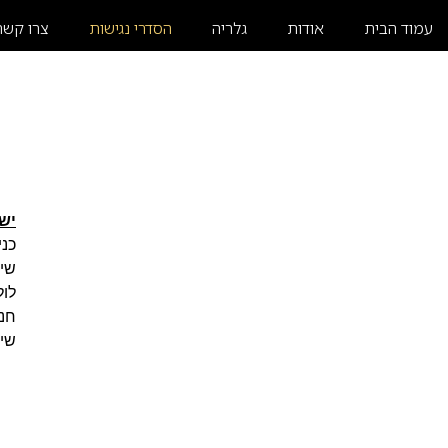
עמוד הבית
אודות
גלריה
הסדרי נגישות
צרו קשר
יש
כני
שיל
לו
חני
שיר